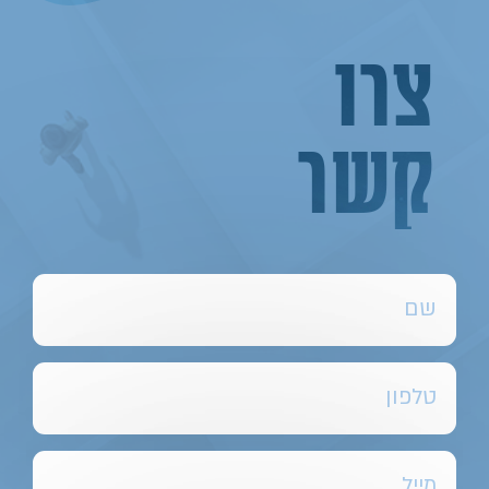
צרו
קשר