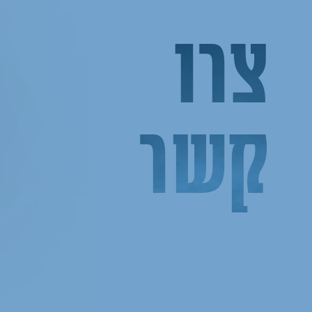
צרו
קשר