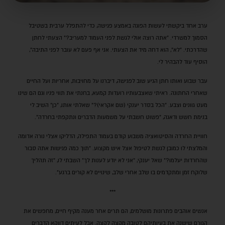
ערב אחד ביקשתי לעשות הפוגה באמצע פגישה, כדי להתפלל ערבית בשטיבל
הסמוך למשרדי. "אתה רוצה אולי לגשת לפני העמוד למעריב?" הצעתי לחתן
שהדרכתי. "לא", הוא דחה מיד את הצעתי. אני אף פעם לא עובר לפני התיבה",
הוסיף עוד להבהיר לי.
עבר שבוע ואותו חתן הגיע שוב לפגישה, דיברנו על מחויבות, אחריות ועל החיים
שאחרי החתונה. ראיתי שאצבעותיו רועדות קמעא, בחנתי את תווי פניו וגם הם שינו
מעט גוונים וצבע. "הכל בסדר יענקי (
שם אקראי
)?" שאלתי אותו, "כן" השיב לי
בנימת חשש ודאגה, "פשוט חשבתי על משמעות הדברים ונתקפתי בחרדה".
חוויית החרדה והסיטואציה משבוע קודם בעמוד התפילה, הדליקו אצלי נורה אדומה
והמלצתי לו כמובן לגשת לטיפול אצל איש מקצוע. "תוך כמה פגישות אתה סבור
שהחרדות יעלמו?" שאל יענקי, "אני לא יודע לענות לך" השבתי לו, "זה תהליך
שלוקח זמן ומתקדמים בו שלב אחרי שלב, שינויים לא קורים ברגע".
***
אנשים אוהבים פתרונות מושלמים, הם תרים אחר מענה מקיף חיים, מחפשים את
הגורם שישנה את בעיותיהם לטובה מקצה לקצה. אבל לעיתים דווקא הדברים