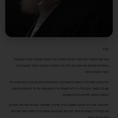
בס"ד
הוא עמד בפאתי רחוב מלכי ישראל בואכה כיכר השבת, מבולבל ונטול עשתונות.
בשאריות סבלנות
אחרונות הוא דידה בין החנויות הנותרות, לאחר שהערב כבר
ביקר ברבות אחרות.
רגליו כאבו, מוחו חדל לחשוב וראשו הלם. הטלפון לא פסק מלצלצל והוא אפילו לא
שם לב, המוכר צעק עליו, כי ללא השגחה טיילו אצבעותיו על כל התצוגה וכשיצא
החוצה התנגש חזיתית בדלת השקופה.
הוא שירך את דרכו הביתה מגאולה, עייף, מדוכדך ומאוכזב. הוא לא השיג את מטרתו
וגם בזבז לריק שעות ארוכות. כמו בחג הקודם גם הפעם אין לו מתנה ושוב הוא יגיע
לחג בידיים ריקות.