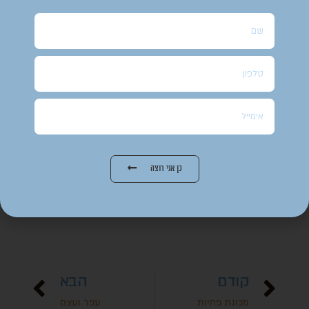
כך גם בזוגיות. הרבה פעמים שואל בעל את עצמו "מה אשתי הכי רוצה או צריכה
ממני", ולפעמים התשובה סוטה למחוזות של מתנות יקרות ופעולות מיוחדות. אבל
התשובה הפשוטה והנכונה צריכה להימדד במדד הזמינות והקלות.
מהו הדבר שתמיד זמין לך להעניק לה שאינו עולה לך מאומה והוא גם הכי נחוץ
לה?
תשומת לבך המלאה
האשה נבראה בשבילך והיא רוצה להרגיש כל הזמן שאתה חושב עליה, שתרגיש
כן אני רוצה
שאתה זקוק לה ושמעייניך יהיו נתונים תמיד עליה. לאן שלא תפנה ובמה שלא תהיה
עסוק, אל תשכח ממנה לרגע.
קודם
הבא
מכונת פחיות
עפר ועצם