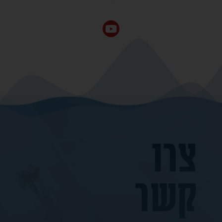
צרו
קשר