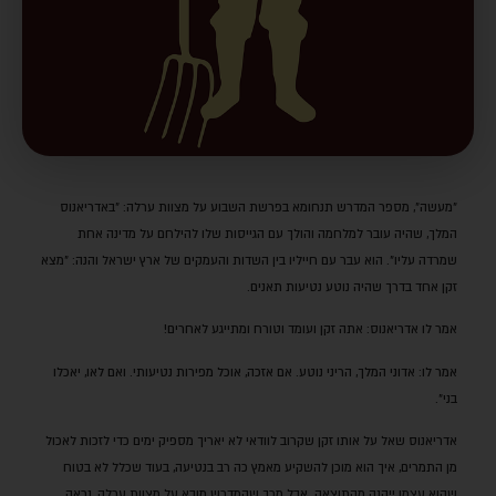
"מעשה", מספר המדרש תנחומא בפרשת השבוע על מצוות ערלה: "באדריאנוס
המלך, שהיה עובר למלחמה והולך עם הגייסות שלו להילחם על מדינה אחת
שמרדה עליו". הוא עבר עם חייליו בין השדות והעמקים של ארץ ישראל והנה: "מצא
זקן אחד בדרך שהיה נוטע נטיעות תאנים.
אמר לו אדריאנוס: אתה זקן ועומד וטורח ומתייגע לאחרים!
אמר לו: אדוני המלך, הריני נוטע. אם אזכה, אוכל מפירות נטיעותי. ואם לאו, יאכלו
בני".
אדריאנוס שאל על אותו זקן שקרוב לוודאי לא יאריך מספיק ימים כדי לזכות לאכול
מן התמרים, איך הוא מוכן להשקיע מאמץ כה רב בנטיעה, בעוד שכלל לא בטוח
שהוא עצמו ייהנה מהתוצאה. אבל מכך שהמדרש מובא על מצוות ערלה, נראה