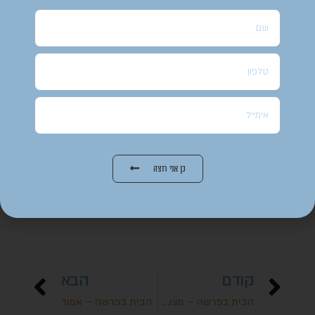
"מיד אמר אדריאנוס לעבדיו: טלו אותה ממנו ומלאו אותה זהובים".
המדרש מתאר את המשכו של הסיפור, איך הזקן שב לביתו עם שק מלא זהובים,
אשתו שמחה, התרגשה ואצה לספר לשכנותיה. אחת מהן התלהבה ורצה לבעלה,
שהיה בטלן, מדוכא ושכב כל היום במיטה. "קום", אמרה לו "קח סלסלה מלאה
בתאנים ותחזיר לי אותה מלאה בזהובים". המלך קיבל את פניו והתעצבן עליו, "מה
אתה מביא לי פירות, הרי יש לי אינסוף שדות ופרדסים". הורה לעבדיו שיקחו את
הפירות ויזרקום עליו.
המסר השני, הוא הרבה יותר חשוב. אכן, צריך לקיים מצוות ומעשים טובים גם אם
לא רואים תוצאות ישירות ומיידיות. אבל אין שום עניין לחקות אחרים, כל מעשה
כן אני רוצה
טוב צריך לבוא מבפנים.
קודם
הבא
הבית בפרשה – מצורע
הבית בפרשה – אמור