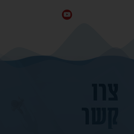
צרו
קשר