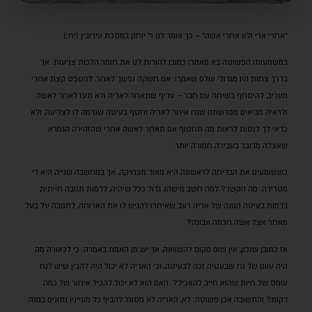
"אחרי ארי ולא אחרי אשה" – כך אומר לנו ר' יוחנן במסכת עירובין (יח:).
במשמעותו הפשוטה בא מאמרו כמובן להורות לנו את חומר הלכות צניעות. אך
בדרך צחות היו מגדולי עולם שאמרו: אם חשקה נפשך לאחר, לפטפט קצת אחרי
מעריב, להיסחף בשיחה עם חבר – עדיף שתאחר לאריה ולא תעז לאחר לאשה.
ולראיה מביאים מפרשתנו שנח איחר לאריה וחטף בעיטה שגרמה לו לצליעה, ולא
כדאי לך לנסות לראות מה תחטוף אם תאחר לאשה אחרי שהזהירה הגמרא
שאצלה מדובר בעבירה חמורה יותר.
כששומעים את הבדיחה לראשונה היא מאוד מצחיקה, אך במחשבה שנייה היא די
מטרידה. מה הקשר? למה חשב מישהו, גדול ככל שיהיה, לדמות תגובה חייתית
בדמות בעיטה הגונה של אריה רעב שאיחרו להגיש לו את הארוחה, לתגובה על בעל
מאחר אצל אשה חכמה ונבונה?
אז כמובן שנכון, אין שום מקום להשוואה, אך יש מן האמת באמרה. כי לכאורה מה
היה עוונו של נח שבעטיה זכה לבעיטה, וכי האריה לא יכול היה להבין שיש לנח
עומס של חיות שהוא חייב להאכיל? האם הוא לא יכול להכיל איחור של כמה
דקות? והתשובה אכן פשוטה: לא, האריה לא מסוגל להבין! כל מעייניו נתונים במנה