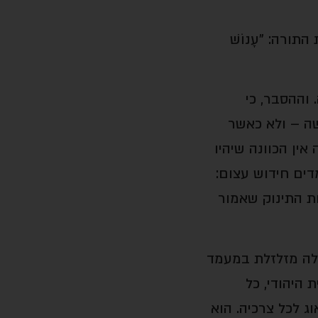
התורה: "עָנוֹשׁ
וההסבר, כי
ה –
ולא כאשר
אין הכוונה שיהיו
דים חידוש עצום:
ת התינוק שאמור
ילה מזלזלת במעמד
היהודי, כל
ג לכל צרכיה. הוא