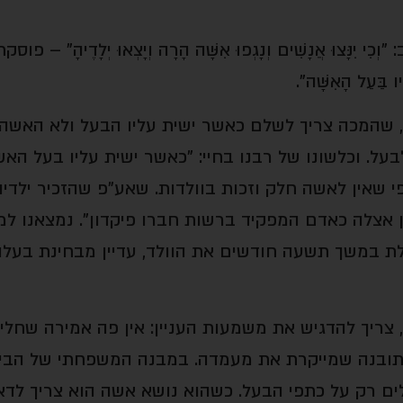
נָּצוּ אֲנָשִׁים וְנָגְפוּ אִשָּׁה הָרָה וְיָצְאוּ יְלָדֶיהָ" –
פוסקת 
ָיו בַּעַל הָאִשָּׁה".
שהמכה צריך לשלם כאשר ישית עליו הבעל ולא האשה. 
בעל. וכלשונו של רבנו בחיי: "
כאשר ישית עליו בעל האש
 שאין לאשה חלק וזכות בוולדות. שאע"פ שהזכיר ילדיה 
 אצלה כאדם המפקיד ברשות חברו פיקדון". נמצאנו למ
 במשך תשעה חודשים את הוולד, עדיין מבחינת בעלו
, צריך להדגיש את משמעות העניין: אין פה אמירה שחל
ובנה שמייקרת את מעמדה. במבנה המשפחתי של הבית 
ים רק על כתפי הבעל. כשהוא נושא אשה הוא צריך לדאו