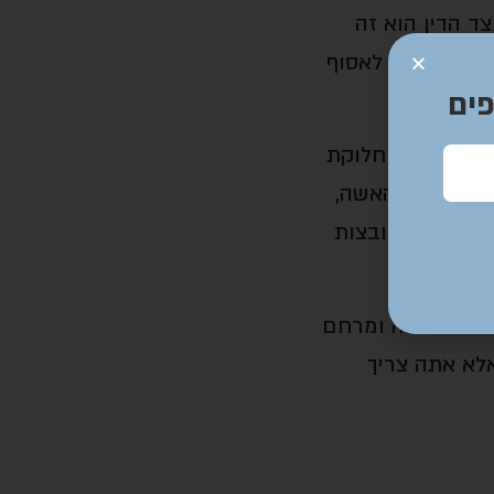
ד הדין הוא זה
שהיה צריך לאסוף
ים
 כולן, באה חלוקת
ני; ואילו האשה,
יות תמיד רובצות
 לה טובה ומרחם
אלא אתה צריך