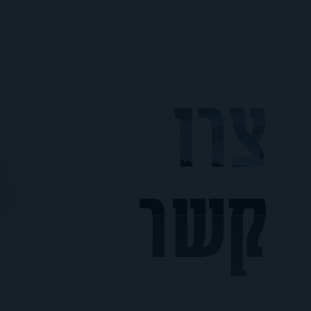
צרו
קשר