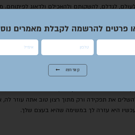
לעולם, לגדלם, להשקותם ולהאכילם ולדאוג לפיתוחם. מצ
טבח ואשתו תשב ותקבל את האוכל כמו מלכה והוא זה 
ו פרטים להרשמה לקבלת מאמרים נוספ
זאטוטים.
המצוות שה' נתן לנו, שאין ביכולת אדם אחד להספיק את
ל, כפי שמתאים לאופיו, מופקד על החלק הרוחני והרעיו
דת על הפן הביצועי וההתפתחותי. אבל הבעלות והאחר
כן אני רוצה
 עזרה ואתה נעתר לבקשתה, זה לא אומר שאתה עושה
 להשלים את תפקידה ורק מתוך רצון טוב אתה עוזר לה, 
כשיו היא עזרה לך במשימה שהיא בעצם שלך.