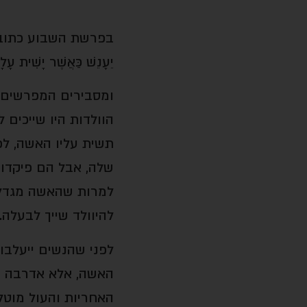
בפרשת השבוע כתוב: "וְכִי יִ
יֵעָנֵשׁ כַּאֲשֶׁר יָשִׁית עָל
ומסבירים המפרשים, 
הוולדות היו שייכים ל
תשית עליו האשה, לפי
שלה, אבל הם פיקדון
למרות שהאשה מגדלת
להיוולד שייך לבעלה.
לפני שהנשים ייעלבו
האשה, אלא אדרבה ת
האחריות והעול מוטל