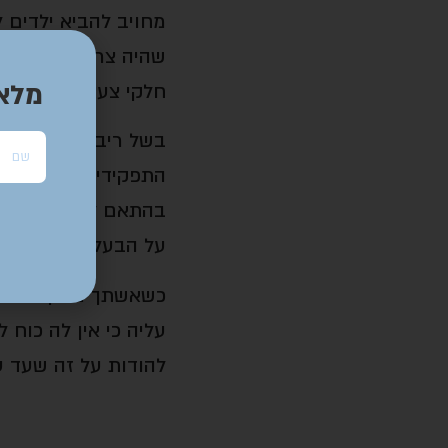
מחויב להביא ילדים 
שהיה צריך לעמול במ
מלא
חלקי צעצועים אחר ה
בשל ריבוי המטלות ו
התפקידים לעולם. הבע
בהתאם לאופיה, מופק
על הבעל.
כשאשתך מבקשת ממך
עליה כי אין לה כוח
להודות על זה שעד ע