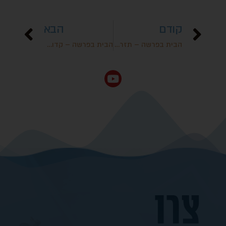
קודם
הבא
הבית בפרשה – תזריע
הבית בפרשה – קדושים
צרו