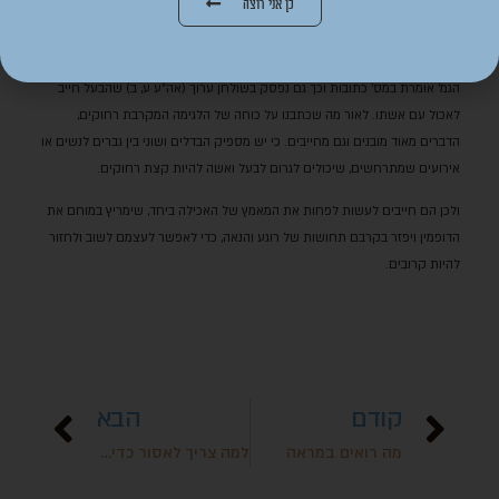
כן אני רוצה
הש"ס עם ה'ימים' – כל אלה גורמים לדופמין לזרום במוח, ומציירים על פנינו חיוך
רחב.
הגמ' אומרת במס' כתובות וכך גם נפסק בשולחן ערוך (אה"ע ע, ב) שהבעל חייב
לאכול עם אשתו. לאור מה שכתבנו על כוחה של הלגימה המקרבת רחוקים,
הדברים מאוד מובנים וגם מחייבים. כי יש מספיק הבדלים ושוני בין גברים לנשים או
אירועים שמתרחשים, שיכולים לגרום לבעל ואשה להיות קצת רחוקים.
ולכן הם חייבים לעשות לפחות את המאמץ של האכילה ביחד, שימריץ במוחם את
הדופמין ויפזר בקרבם תחושות של רוגע והנאה, כדי לאפשר לעצמם לשוב ולחזור
להיות קרובים.
קודם
הבא
מה רואים במראה
למה צריך לאסור כדי לאהוב