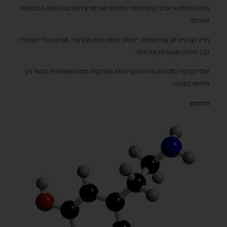
מדוע כשחתן או אברך נכנסים אליי מתוחים ואני מציע להם קפה ועוגה, הם באמת
נרגעים?
חז"ל כבר גילו לנו את הנוסחה: "גדולה לגימה שהיא מקרבת", מפרש רש"י (סנהדרין
קג:) "אכילה שמאכילין אורחים".
אבל רק לפני כ70 שנה גילו החוקרים את המולקולה במוח שאחראית לקשר בין
הלגימה לקרבה.
הדופמין!