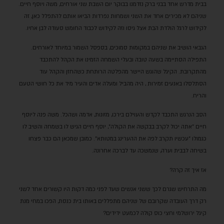
בבית מדרש אחד בבני ברק נזדמנו בבוקר יום השבת שני אורחים, משה ויוסף חיים.
שניהם לא מכירים אחד את השני ושמחות נפרדות הביאו אותם להתפלל כאן, זה
לקידוש לרגל הולדת הבת אצל גיסו וזה לקידוש לכבוד החומש סעודה לבן אחיו.
הגבאי הושיב את שניהם במקומות סמוכים, בספסל השמור במיוחד לאורחים.
התפילה הסתיימה בשעה טובה ובעלי השמחה הזמינו את הקהל להתכבד
מהתקרובת. הקיגל שהוגש היישר מהפלטה הרותחת כשהחזן והקהל עוד
הסתלסלו באנעים זמירות , היה מהביל ומעלה אדים והעיר מיד את כל חושי הטעם
והריח.
הסב הנרגש התכבד לקדש והעוילם בירכו, מזונות, אדמה ושהכל. משה פנה ליוסף
חיים "אתה יכול לקרב בבקשה את הקולה", יוסף חיים הגיש לו בשמחה והשיב לו
כגמולו "עכשיו תקרב לפה את ההערינג במטותא". כמובן שמכאן הם כבר פצחו
בשיחה לבבית וערה, שנמשכה עד לברכה אחרונה.
אז איך זה קרה?
מה התרחיש שגרם לכך ששני אנשים שעד לפני כמה דקות היו קשורים אחד לשני
רק דרך העובדה שקרובם של שניהם מתפללים באותו בית כנסת, הפכו במחי מנת
קיגל ירושלמי וחצי כוס קולה לכמעט ידידים?