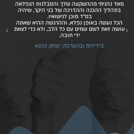
בהזדמנות זו רציתי להודות למדריך הדגול על
ההדרכה המיוחדת שקיבלתי בכל המישורים: הן
ב
במישור הרוחני והן בחלק ההדרכה לשלמות הבית.
כל הדברים הנחוצים לידיעה בבניית הבית היהודי על
כל פרטיו ודקדוקיו. כל זאת בטוב טעם ובהסברה
נה
נפלאה מכל הלב. זאת לצד הטיפים המיוחדים
לחיים. דברים אלו חקוקים בליבי לנצח!
תלמידך מעריצך: דוד יוסף דמן